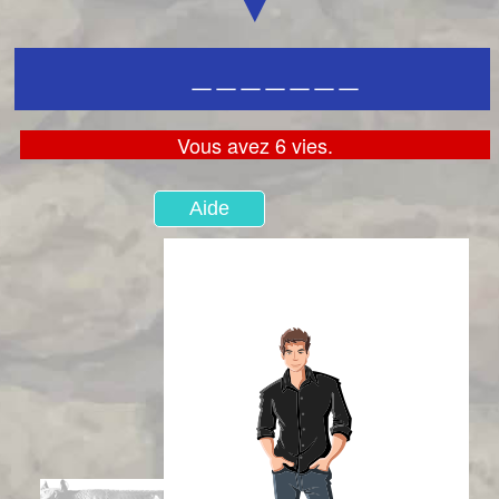
▼
_
_
_
_
_
_
_
Vous avez 6 vies.
Aide