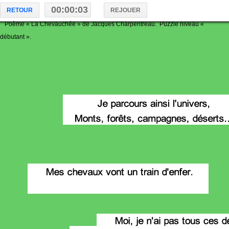
00:00:03
RETOUR
REJOUER
Poème « La Chevauchée » de Jacques Charpentreau. Puzzle niveau «
débutant ».