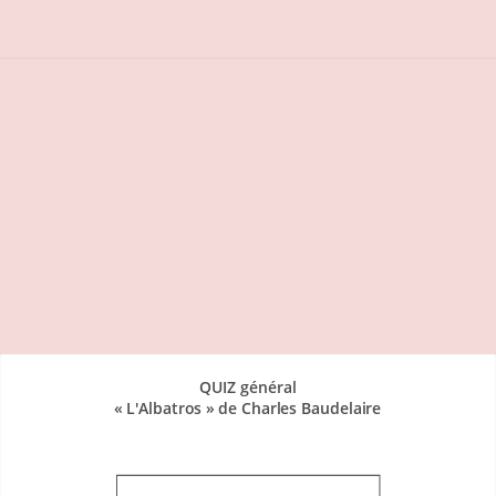
Tous les exercices sur le poème
QUIZ général
« L'Albatros » de Charles Baudelaire