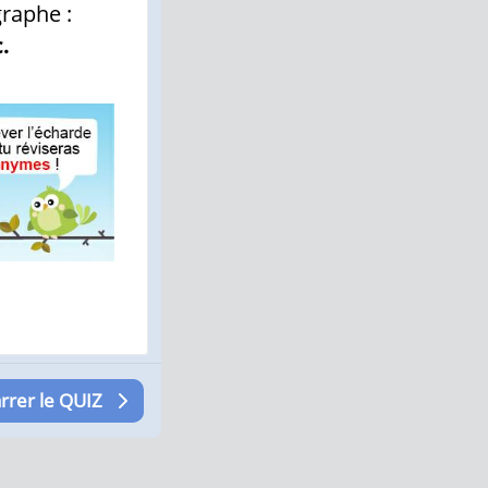
raphe :
.
rer le QUIZ