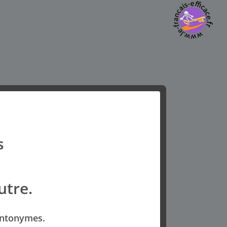
s
utre.
​ ​ ​
 antonymes.