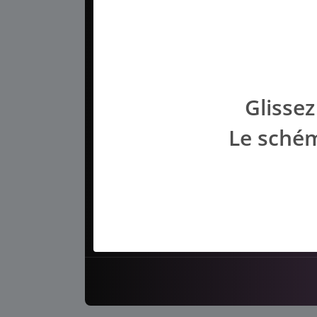
Glissez
Le schém