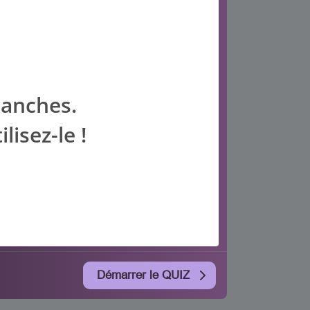
lanches.
isez-le !
Démarrer le QUIZ