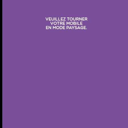
Veuillez tourner
votre mobile
en mode paysage.
les anagrammes
(niveau **)