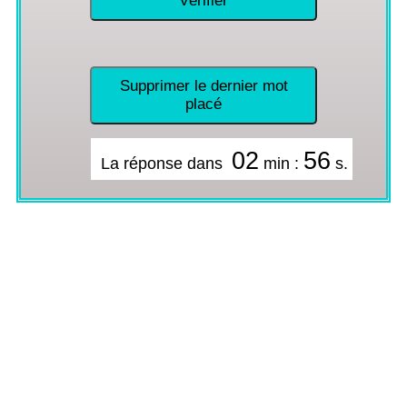
Vérifier
Supprimer le dernier mot
placé
02
56
La réponse dans
min :
s.