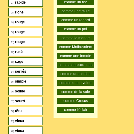
comme un roc
rapide
27)
comme une mule
riche
28)
comme un renard
rouge
29)
comme un pot
rouge
30)
comme le monde
rouge
31)
comme Mathusalem
rusé
32)
comme une tomate
sage
33)
comme des sardines
serrés
34)
comme une tombe
simple
35)
comme une pivoine
solide
comme de la suie
36)
comme Crésus
sourd
37)
comme l'éclair
têtu
38)
vieux
39)
vieux
40)