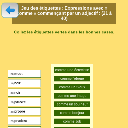
Jeu des étiquettes : Expressions avec «
comme » commençant par un adjectif : (21 à
40)
Collez les étiquettes vertes dans les bonnes cases.
comme une écrevisse
muet
21)
comme l'ébène
noir
22)
comme un Sioux
noir
23)
comme une image
pauvre
24)
comme un sou neuf
propre
25)
comme bonjour
prudent
comme Job
26)