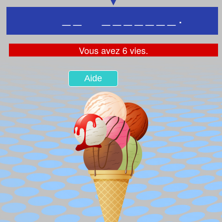
_
_
_
_
_
_
_
_
_
.
Vous avez 6 vies.
Aide