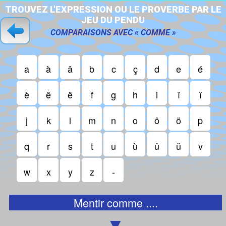
T
R
O
U
V
E
Z
L
'
E
X
P
R
E
S
S
I
O
N
O
U
L
E
P
R
O
V
E
R
B
E
P
A
R
L
E
J
E
U
D
U
P
E
N
D
U
COMPARAISONS AVEC « COMME »
a
à
â
b
c
ç
d
e
é
è
ê
ë
f
g
h
i
î
ï
j
k
l
m
n
o
ô
ö
p
q
r
s
t
u
ù
û
ü
v
w
x
y
z
-
Mentir comme ....
▼