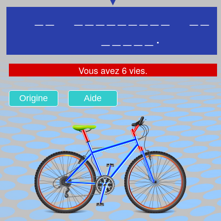
_
_
_
_
_
_
_
_
_
_
_
_
_
_
_
_
_
_
.
Vous avez 6 vies.
Origine
Aide