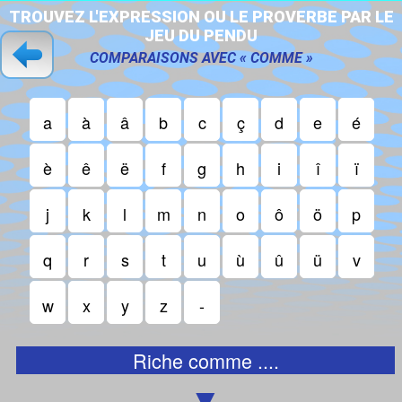
T
R
O
U
V
E
Z
L
'
E
X
P
R
E
S
S
I
O
N
O
U
L
E
P
R
O
V
E
R
B
E
P
A
R
L
E
J
E
U
D
U
P
E
N
D
U
COMPARAISONS AVEC « COMME »
a
à
â
b
c
ç
d
e
é
è
ê
ë
f
g
h
i
î
ï
j
k
l
m
n
o
ô
ö
p
q
r
s
t
u
ù
û
ü
v
w
x
y
z
-
Riche comme ....
▼