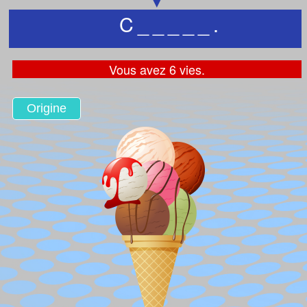
C
_
_
_
_
_
.
Vous avez 6 vies.
Origine