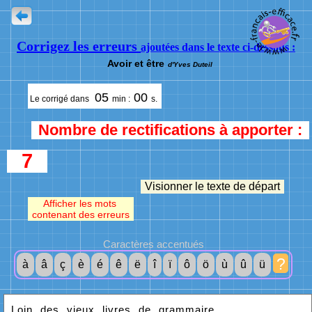
Corrigez les erreurs
ajoutées dans le texte ci-dessous :
Avoir et être
d'Yves Duteil
05
00
Le corrigé dans
min :
s.
Nombre de rectifications à apporter :
7
Visionner le texte de départ
Afficher les mots
contenant des erreurs
Caractères accentués
?
à
â
ç
è
é
ê
ë
î
ï
ô
ö
ù
û
ü