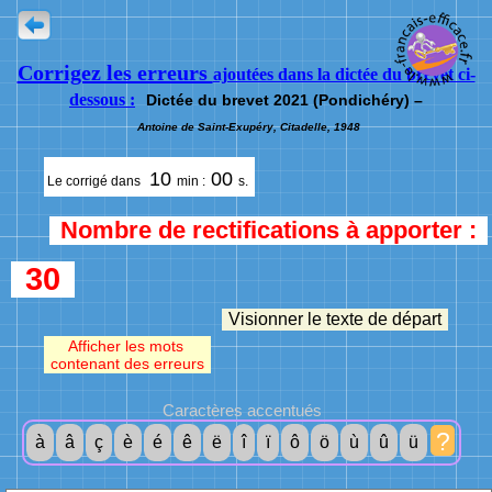
Corrigez les erreurs
ajoutées dans la dictée du brevet ci-
dessous :
Dictée du brevet 2021 (Pondichéry) –
Antoine de Saint-Exupéry, Citadelle, 1948
10
00
Le corrigé dans
min :
s.
Nombre de rectifications à apporter :
30
Visionner le texte de départ
Afficher les mots
contenant des erreurs
Caractères accentués
?
à
â
ç
è
é
ê
ë
î
ï
ô
ö
ù
û
ü