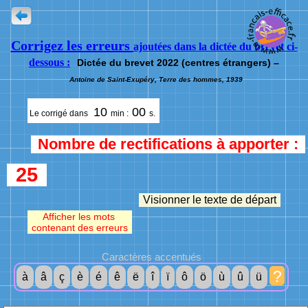
Corrigez les erreurs
ajoutées dans la dictée du brevet ci-
dessous :
Dictée du brevet 2022 (centres étrangers) –
Antoine de Saint-Exupéry, Terre des hommes, 1939
10
00
Le corrigé dans
min :
s.
Nombre de rectifications à apporter :
25
Visionner le texte de départ
Afficher les mots
contenant des erreurs
Caractères accentués
?
à
â
ç
è
é
ê
ë
î
ï
ô
ö
ù
û
ü