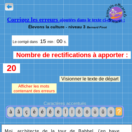
Corrigez les erreurs
ajoutées dans le texte ci-dessous :
Élevons la culture - niveau 3
Bernard Pivot
15
00
Le corrigé dans
min :
s.
Nombre de rectifications à apporter :
20
Visionner le texte de départ
Afficher les mots
contenant des erreurs
Caractères accentués
?
à
â
ç
è
é
ê
ë
î
ï
ô
ö
ù
û
ü