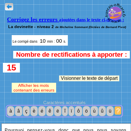
Corrigez les erreurs
ajoutées dans le texte ci-dessous :
La devinette - niveau 2
de Micheline Sommant (Dictées de Bernard Pivot)
10
00
Le corrigé dans
min :
s.
Nombre de rectifications à apporter :
15
Visionner le texte de départ
Afficher les mots
contenant des erreurs
Caractères accentués
?
à
â
ç
è
é
ê
ë
î
ï
ô
ö
ù
û
ü