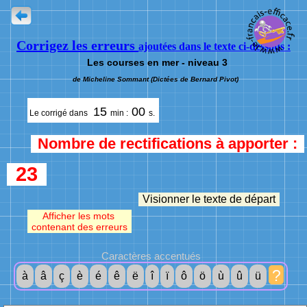
Corrigez les erreurs
ajoutées dans le texte ci-dessous :
Les courses en mer - niveau 3
de Micheline Sommant (Dictées de Bernard Pivot)
15
00
Le corrigé dans
min :
s.
Nombre de rectifications à apporter :
23
Visionner le texte de départ
Afficher les mots
contenant des erreurs
Caractères accentués
?
à
â
ç
è
é
ê
ë
î
ï
ô
ö
ù
û
ü