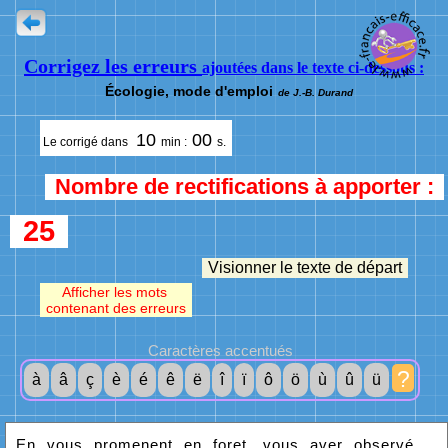
Corrigez les erreurs
ajoutées dans le texte ci-dessous :
Écologie, mode d'emploi
de J.-B. Durand
10
00
Le corrigé dans
min :
s.
Nombre de rectifications à apporter :
25
Visionner le texte de départ
Afficher les mots
contenant des erreurs
Caractères accentués
?
à
â
ç
è
é
ê
ë
î
ï
ô
ö
ù
û
ü