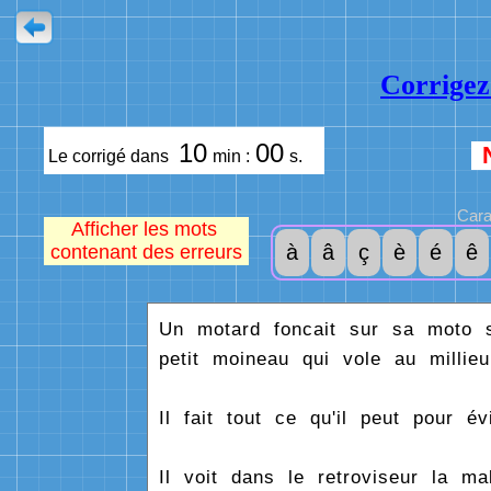
Corrigez
10
00
Le corrigé dans
min :
s.
Cara
Afficher les mots
à
â
ç
è
é
ê
contenant des erreurs