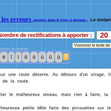
 les erreurs
Le motard
ajoutées dans le texte ci-dessous :
20
Nombre de rectifications à apporter :
Visionner le texte de
ctères accentués
?
ë
î
ï
ô
ö
ù
û
ü