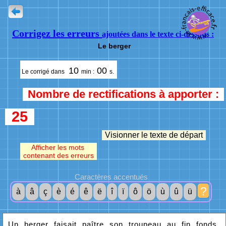
Corrigez les erreurs
ajoutées dans le texte ci-dessous :
Le berger
10
00
Le corrigé dans
min :
s.
Nombre de rectifications à apporter :
25
Visionner le texte de départ
Afficher les mots
contenant des erreurs
Caractères accentués
?
à
â
ç
è
é
ê
ë
î
ï
ô
ö
ù
û
ü