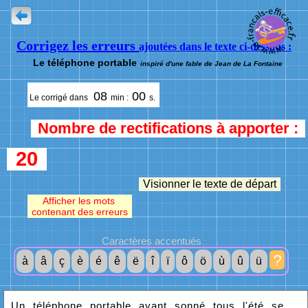
Corrigez les erreurs
ajoutées dans le texte ci-dessous :
Le téléphone portable
inspiré d'une fable de Jean de La Fontaine
08
00
Le corrigé dans
min :
s.
Nombre de rectifications à apporter :
20
Visionner le texte de départ
Afficher les mots
contenant des erreurs
Caractères accentués
?
à
â
ç
è
é
ê
ë
î
ï
ô
ö
ù
û
ü