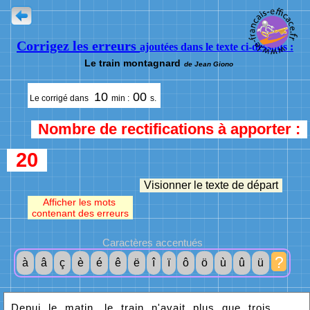
Corrigez les erreurs
ajoutées dans le texte ci-dessous :
Le train montagnard
de Jean Giono
10
00
Le corrigé dans
min :
s.
Nombre de rectifications à apporter :
20
Visionner le texte de départ
Afficher les mots
contenant des erreurs
Caractères accentués
?
à
â
ç
è
é
ê
ë
î
ï
ô
ö
ù
û
ü