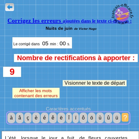
Corrigez les erreurs
ajoutées dans le texte ci-dessous :
Nuits de juin
de Victor Hugo
05
00
Le corrigé dans
min :
s.
Nombre de rectifications à apporter :
9
Visionner le texte de départ
Afficher les mots
contenant des erreurs
Caractères accentués
?
à
â
ç
è
é
ê
ë
î
ï
ô
ö
ù
û
ü