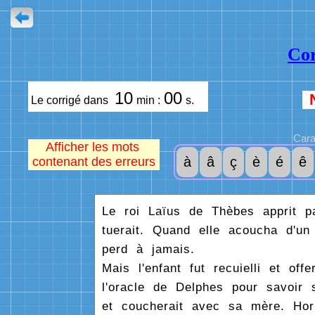
Cor
10
00
Le corrigé dans
min :
s.
Cara
Afficher les mots
à
â
ç
è
é
ê
contenant des erreurs