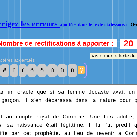
rigez les erreurs
Œ
ajoutées dans le texte ci-dessous :
20
Nombre de rectifications à apporter :
Visionner le texte de
ctères accentués
?
ë
î
ï
ô
ö
ù
û
ü