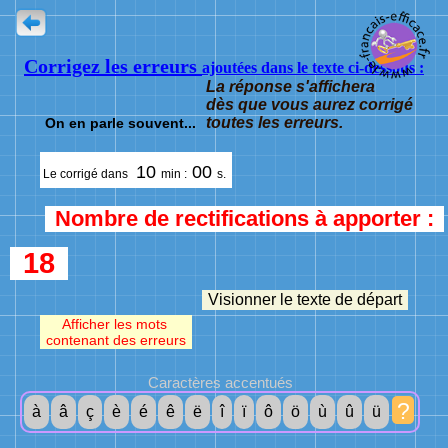
Corrigez les erreurs
ajoutées dans le texte ci-dessous :
La réponse s'affichera
dès que vous aurez corrigé
toutes les erreurs.
On en parle souvent...
10
00
Le corrigé dans
min :
s.
Nombre de rectifications à apporter :
18
Visionner le texte de départ
Afficher les mots
contenant des erreurs
Caractères accentués
?
à
â
ç
è
é
ê
ë
î
ï
ô
ö
ù
û
ü