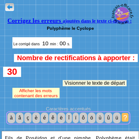
Corrigez les erreurs
ajoutées dans le texte ci-dessous :
Polyphème le Cyclope
10
00
Le corrigé dans
min :
s.
Nombre de rectifications à apporter :
30
Visionner le texte de départ
Afficher les mots
contenant des erreurs
Caractères accentués
?
à
â
ç
è
é
ê
ë
î
ï
ô
ö
ù
û
ü