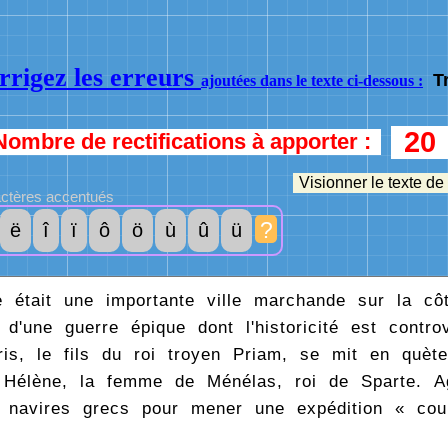
rrigez les erreurs
T
ajoutées dans le texte ci-dessous :
20
Nombre de rectifications à apporter :
Visionner le texte de
ctères accentués
?
ë
î
ï
ô
ö
ù
û
ü