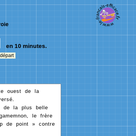
roie
en 10 minutes.
 départ