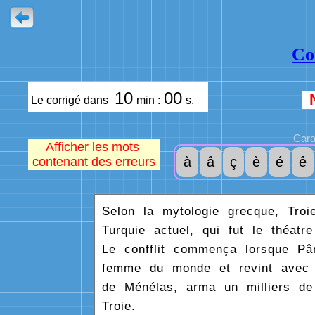
Co
10
00
Le corrigé dans
min :
s.
Cara
Afficher les mots
à
â
ç
è
é
ê
contenant des erreurs