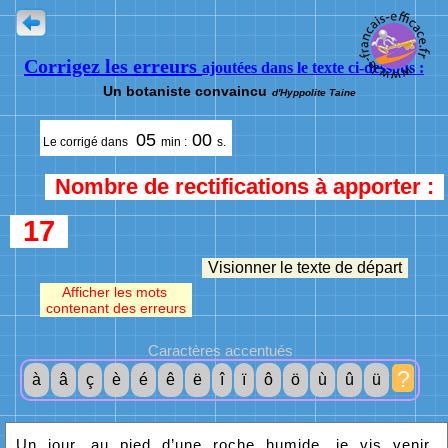
Corrigez les erreurs
ajoutées dans le texte ci-dessous :
Un botaniste convaincu
d'Hyppolite Taine
05
00
Le corrigé dans
min :
s.
Nombre de rectifications à apporter :
17
Visionner le texte de départ
Afficher les mots
contenant des erreurs
Caractères accentués
?
à
â
ç
è
é
ê
ë
î
ï
ô
ö
ù
û
ü