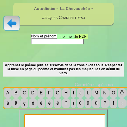
Autodictée « La Chevauchée »
Jacques Charpentreau
Nom et prénom :
Sauvegarde PDF
Imprimer
Apprenez le poème puis saisissez-le dans la zone ci-dessous. Respectez
la mise en page du poème et n'oubliez pas les majuscules en début de
vers.
Caractères spéciaux
A
B
C
D
E
F
G
H
I
J
L
M
N
O
Ô
à
â
ç
è
é
ê
ë
î
ï
ù
û
ü
?
!
: