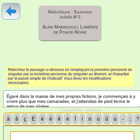
Réécriture : Exercice
inédit N°2
Alain Mabanckou, Lumières
de Pointe-Noire
Réécrivez le passage ci-dessous en remplaçant la première personne du
singulier par la troisième personne du singulier au féminin, et l'imparfait
par le passé simple de l'indicatif. Vous ferez les modifications
nécessaires.
Caractères spéciaux
à
â
ç
É
è
é
ê
ë
î
ï
ö
ù
û
ü
-
;
?