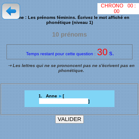
CHRONO
00
:
00
Thème : Les prénoms féminins. Écrivez le mot affiché en
phonétique (niveau 1)
10 prénoms
30
s.
Temps restant pour cette question :
➝ Les lettres qui ne se prononcent pas ne s'écrivent pas en
phonétique.
1. Anne
►
[
]