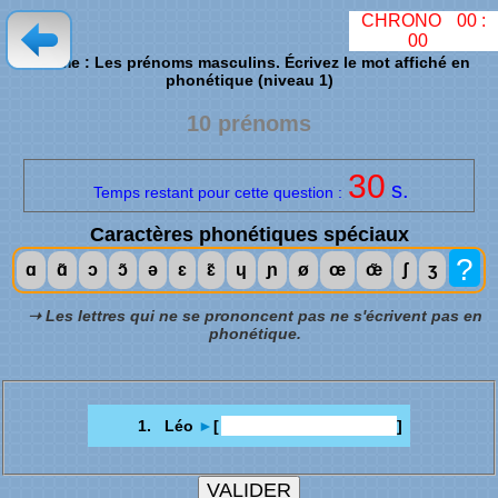
CHRONO
00
:
00
Thème : Les prénoms masculins. Écrivez le mot affiché en
phonétique (niveau 1)
10 prénoms
30
s.
Temps restant pour cette question :
Caractères phonétiques spéciaux
?
ɑ
ɑ̃
ɔ
ɔ̃
ə
ɛ
ɛ̃
ɥ
ɲ
ø
œ
œ̃
ʃ
ʒ
➝ Les lettres qui ne se prononcent pas ne s'écrivent pas en
phonétique.
1. Léo
►
[
]