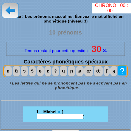
CHRONO
00
:
00
Thème : Les prénoms masculins. Écrivez le mot affiché en
phonétique (niveau 3)
10 prénoms
30
s.
Temps restant pour cette question :
Caractères phonétiques spéciaux
?
ɑ
ɑ̃
ɔ
ɔ̃
ə
ɛ
ɛ̃
ɥ
ɲ
ø
œ
œ̃
ʃ
ʒ
➝ Les lettres qui ne se prononcent pas ne s'écrivent pas en
phonétique.
1. Michel
►
[
]