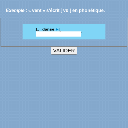
Exemple
: « vent » s'écrit [ vɑ̃ ] en phonétique.
1. danse
►
[
]