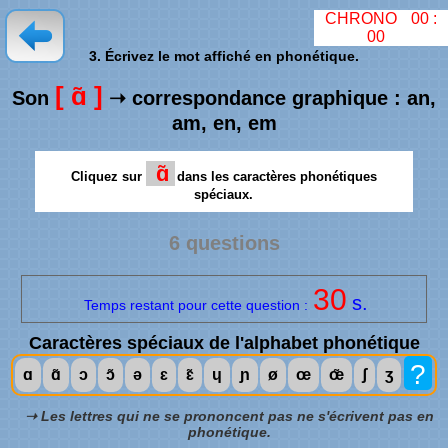
CHRONO
00
:
00
3. Écrivez le mot affiché en phonétique.
[ ɑ̃ ]
Son
➝ correspondance graphique : an,
am, en, em
ɑ̃
Cliquez sur
dans les caractères phonétiques
spéciaux.
6 questions
30
s.
Temps restant pour cette question :
Caractères spéciaux de l'alphabet phonétique
?
ɑ
ɑ̃
ɔ
ɔ̃
ə
ɛ
ɛ̃
ɥ
ɲ
ø
œ
œ̃
ʃ
ʒ
➝ Les lettres qui ne se prononcent pas ne s'écrivent pas en
phonétique.