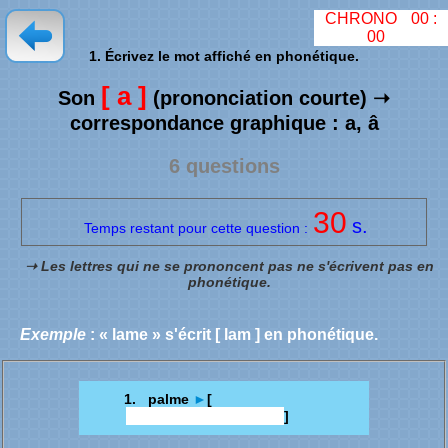
CHRONO
00
:
00
1. Écrivez le mot affiché en phonétique.
[ a ]
Son
(prononciation courte) ➝
correspondance graphique : a, â
6 questions
30
s.
Temps restant pour cette question :
➝ Les lettres qui ne se prononcent pas ne s'écrivent pas en
phonétique.
Exemple
: « lame » s'écrit [ lam ] en phonétique.
1. palme
►
[
]