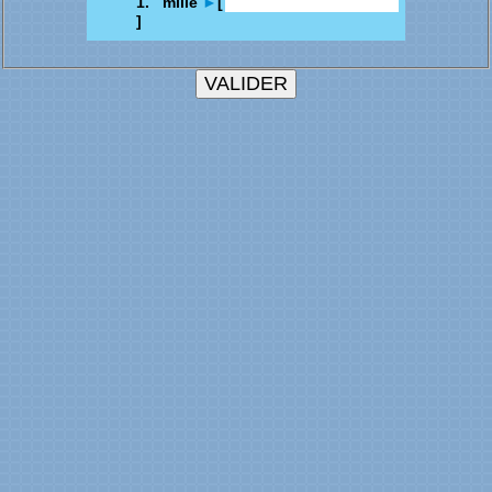
1. mille
►
[
]