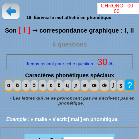
CHRONO
00
:
00
18. Écrivez le mot affiché en phonétique.
[ l ]
Son
➝ correspondance graphique : l, ll
6 questions
30
s.
Temps restant pour cette question :
Caractères phonétiques spéciaux
?
ɑ
ɑ̃
ɔ
ɔ̃
ə
ɛ
ɛ̃
ɥ
ɲ
ø
œ
œ̃
ʃ
ʒ
➝ Les lettres qui ne se prononcent pas ne s'écrivent pas en
phonétique.
Exemple
: « malle » s'écrit [ mal ] en phonétique.