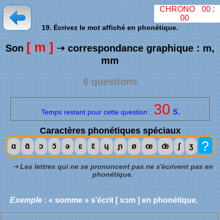
CHRONO
00
:
00
19. Écrivez le mot affiché en phonétique.
[ m ]
Son
➝ correspondance graphique : m,
mm
6 questions
30
s.
Temps restant pour cette question :
Caractères phonétiques spéciaux
?
ɑ
ɑ̃
ɔ
ɔ̃
ə
ɛ
ɛ̃
ɥ
ɲ
ø
œ
œ̃
ʃ
ʒ
➝ Les lettres qui ne se prononcent pas ne s'écrivent pas en
phonétique.
Exemple
: « somme » s'écrit [ sɔm ] en phonétique.