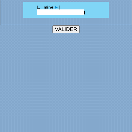
1. mine
►
[
]