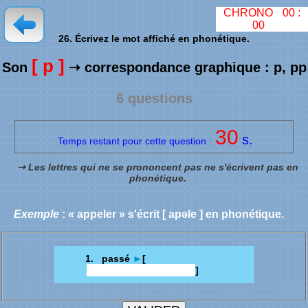
CHRONO
00
:
00
26. Écrivez le mot affiché en phonétique.
[ p ]
Son
➝ correspondance graphique : p, pp
6 questions
30
s.
Temps restant pour cette question :
➝ Les lettres qui ne se prononcent pas ne s'écrivent pas en
phonétique.
Exemple
: « appeler » s'écrit [ apəle ] en phonétique.
1. passé
►
[
]