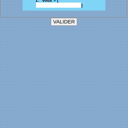
1. vous
►
[
]