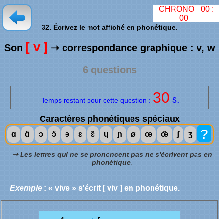
CHRONO
00
:
00
32. Écrivez le mot affiché en phonétique.
[ v ]
Son
➝ correspondance graphique : v, w
6 questions
30
s.
Temps restant pour cette question :
Caractères phonétiques spéciaux
?
ɑ
ɑ̃
ɔ
ɔ̃
ə
ɛ
ɛ̃
ɥ
ɲ
ø
œ
œ̃
ʃ
ʒ
➝ Les lettres qui ne se prononcent pas ne s'écrivent pas en
phonétique.
Exemple
: « vive » s'écrit [ viv ] en phonétique.