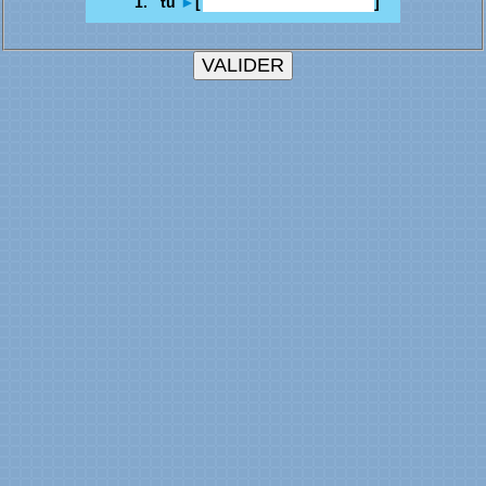
1. tu
►
[
]