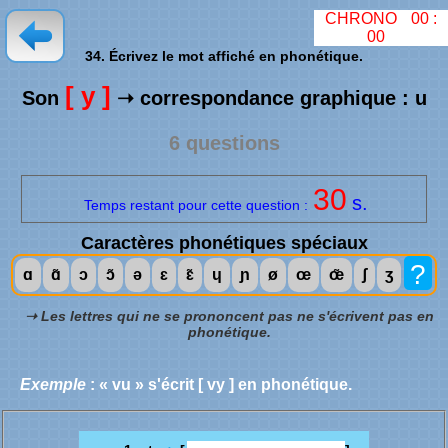
CHRONO
00
:
00
34. Écrivez le mot affiché en phonétique.
[ y ]
Son
➝ correspondance graphique : u
6 questions
30
s.
Temps restant pour cette question :
Caractères phonétiques spéciaux
?
ɑ
ɑ̃
ɔ
ɔ̃
ə
ɛ
ɛ̃
ɥ
ɲ
ø
œ
œ̃
ʃ
ʒ
➝ Les lettres qui ne se prononcent pas ne s'écrivent pas en
phonétique.
Exemple
: « vu » s'écrit [ vy ] en phonétique.