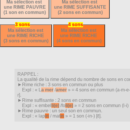
Ma sélection est
Ma sélection est
une RIME PAUVRE
une RIME SUFFISANTE
(1 son en commun)
(2 sons en commun)
Ma sélection est
Ma sélection est
une RIME RICHE
une RIME RICHE
(3 sons en commun)
(4 sons en commun)
RAPPEL :
La qualité de la rime dépend du nombre de sons en c
►Rime riche : 3 sons en commun ou plus
Expl : « L
a mer
/
amer
» = 4 sons en commun (a-m-e-r
r].
►Rime suffisante : 2 sons en commun
Expl : « embel
li(e)
/fo
li(e)
» = 2 sons en commun (l-i) [l
►Rime pauvre : un seul son en commun.
Expl : « lap
in
/ mat
in
» = 1 son (-in-) [ɛ̃].