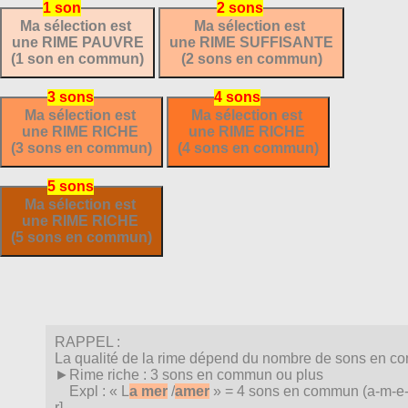
Ma sélection est
Ma sélection est
une RIME PAUVRE
une RIME SUFFISANTE
(1 son en commun)
(2 sons en commun)
Ma sélection est
Ma sélection est
une RIME RICHE
une RIME RICHE
(3 sons en commun)
(4 sons en commun)
Ma sélection est
une RIME RICHE
(5 sons en commun)
RAPPEL :
La qualité de la rime dépend du nombre de sons en c
►Rime riche : 3 sons en commun ou plus
Expl : « L
a mer
/
amer
» = 4 sons en commun (a-m-e-r
r].