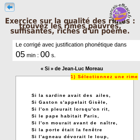
Exercice sur la qualité des rimes :
trouvez les rimes pauvres,
suffisantes, riches d'un poème.
Le corrigé avec justification phonétique dans
05
00
min :
s.
« Si » de Jean-Luc Moreau
Si la sardine avait des
_
ailes,
Si Gaston s'appelait Gisèle,
Si l'on pleurait lorsqu'on rit,
Si le pape habitait Paris,
Si l'on mourait avant de
_
naître,
Si la porte était la fenêtre
Si l'agneau dévorait le loup,