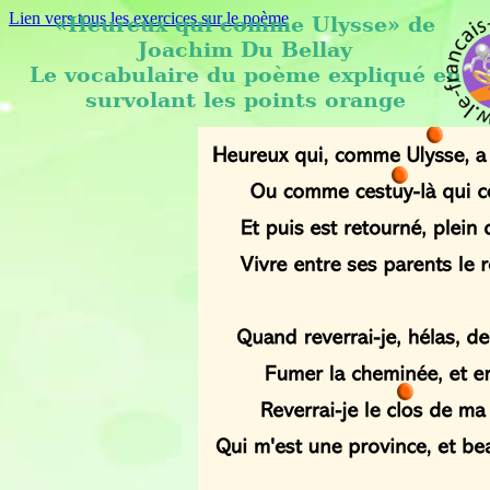
Lien vers tous les exercices sur le poème
«Heureux qui comme Ulysse» de
Joachim Du Bellay
Le vocabulaire du poème expliqué en
survolant les points orange