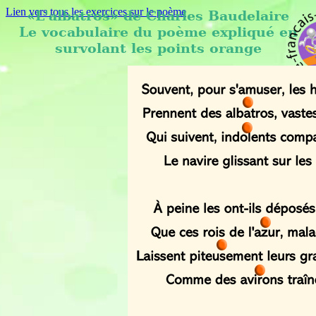
Lien vers tous les exercices sur le poème
«L'albatros» de Charles Baudelaire
Le vocabulaire du poème expliqué en
survolant les points orange