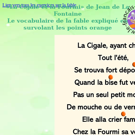
Lien vers tous les exercices sur la fable
«La Cigale et la Fourmi» de Jean de La
Fontaine
Le vocabulaire de la fable expliqué en
survolant les points orange