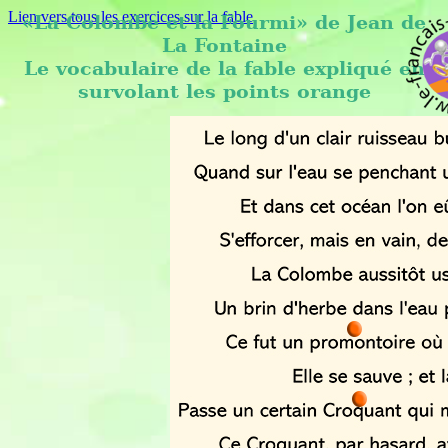
Lien vers tous les exercices sur la fable
«La Colombe et la Fourmi» de Jean de
La Fontaine
Le vocabulaire de la fable expliqué en
survolant les points orange