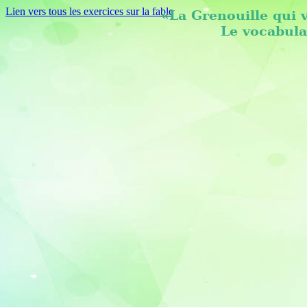
Lien vers tous les exercices sur la fable
«La Grenouille qui 
Le vocabula