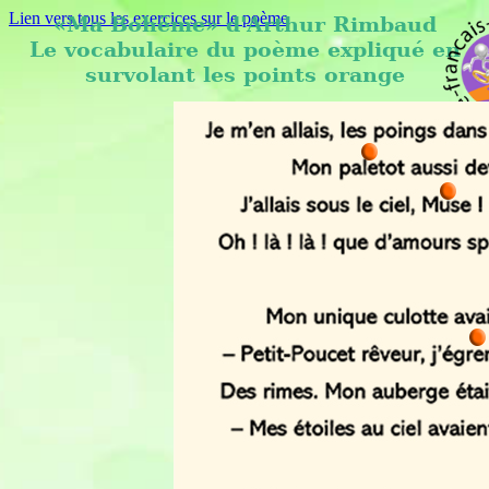
Lien vers tous les exercices sur le poème
«Ma Bohême» d'Arthur Rimbaud
Le vocabulaire du poème expliqué en
survolant les points orange