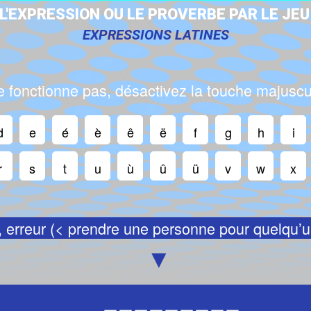
L
'
E
X
P
R
E
S
S
I
O
N
O
U
L
E
P
R
O
V
E
R
B
E
P
A
R
L
E
J
E
U
EXPRESSIONS LATINES
 ne fonctionne pas, désactivez la touche majusc
d
e
é
è
ê
ë
f
g
h
i
r
s
t
u
ù
û
ü
v
w
x
 erreur (< prendre une personne pour quelqu’u
▼
_
_
_
_
_
_
_
_
_