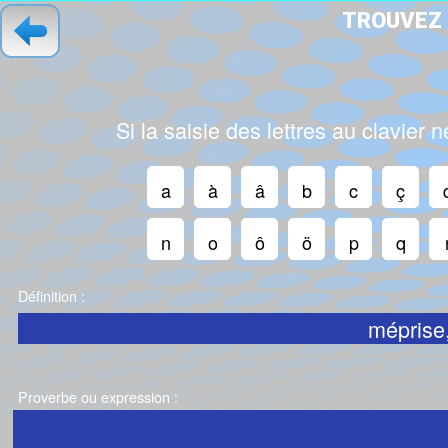
T
R
O
U
V
E
Z
Si la saisie des lettres au clavier
a
à
â
b
c
ç
n
o
ô
ö
p
q
Définition :
méprise,
Proverbe ou expression :