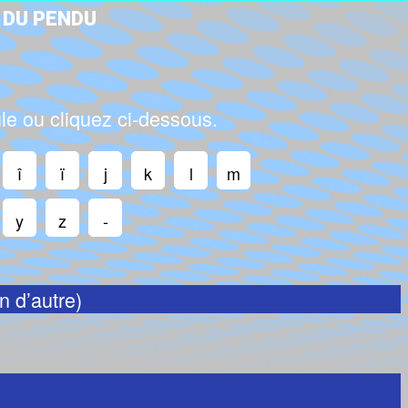
D
U
P
E
N
D
U
ule ou cliquez ci-dessous.
î
ï
j
k
l
m
y
z
-
n d’autre)